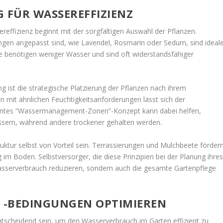
 FÜR WASSEREFFIZIENZ
reffizienz beginnt mit der sorgfältigen Auswahl der Pflanzen.
ngen angepasst sind, wie Lavendel, Rosmarin oder Sedum, sind ideal
e benötigen weniger Wasser und sind oft widerstandsfähiger
ng ist die strategische Platzierung der Pflanzen nach ihrem
 mit ähnlichen Feuchtigkeitsanforderungen lässt sich der
anntes “Wassermanagement-Zonen”-Konzept kann dabei helfen,
ssern, während andere trockener gehalten werden.
uktur selbst von Vorteil sein. Terrassierungen und Mulchbeete förder
im Boden. Selbstversorger, die diese Prinzipien bei der Planung ihre
asserverbrauch reduzieren, sondern auch die gesamte Gartenpflege
 -BEDINGUNGEN OPTIMIEREN
tscheidend sein, um den Wasserverbrauch im Garten effizient zu