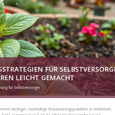
SSTRATEGIEN FÜR SELBSTVERSORG
AREN LEICHT GEMACHT
nung für Selbstversorger
mmer wichtiger, nachhaltige Bewässerungspraktiken zu entwickeln.
e Ernte angewiesen sind, ist die effiziente Wassernutzung von