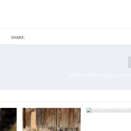
SHARE:
Effektive Selbstversorgung mit 
Die besten Gemüses
für Selbstversorger-