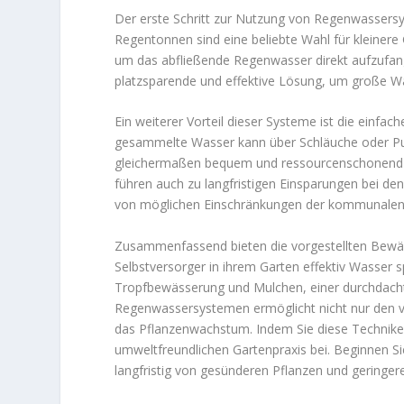
Der erste Schritt zur Nutzung von Regenwassersy
Regentonnen sind eine beliebte Wahl für kleinere 
um das abfließende Regenwasser direkt aufzufang
platzsparende und effektive Lösung, um große W
Ein weiterer Vorteil dieser Systeme ist die einf
gesammelte Wasser kann über Schläuche oder Pum
gleichermaßen bequem und ressourcenschonend w
führen auch zu langfristigen Einsparungen bei d
von möglichen Einschränkungen der kommunalen
Zusammenfassend bieten die vorgestellten Bewäss
Selbstversorger in ihrem Garten effektiv Wasse
Tropfbewässerung und Mulchen, einer durchdach
Regenwassersystemen ermöglicht nicht nur den 
das Pflanzenwachstum. Indem Sie diese Technike
umweltfreundlichen Gartenpraxis bei. Beginnen Si
langfristig von gesünderen Pflanzen und geringe