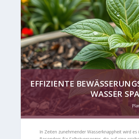
EFFIZIENTE BEWÄSSERUNG
WASSER SP
Pla
In Zeiten zunehmender Wasserknappheit wird es i
Besonders für Selbstversorger, die auf eine reich