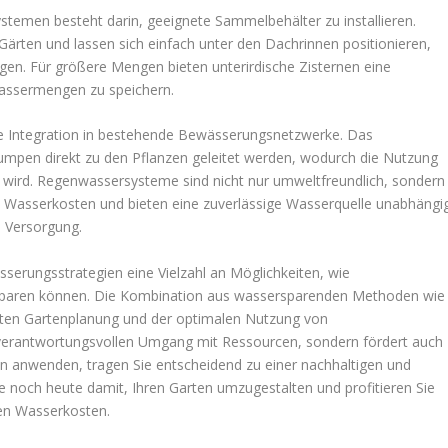
stemen besteht darin, geeignete Sammelbehälter zu installieren.
Gärten und lassen sich einfach unter den Dachrinnen positionieren,
en. Für größere Mengen bieten unterirdische Zisternen eine
assermengen zu speichern.
ache Integration in bestehende Bewässerungsnetzwerke. Das
pen direkt zu den Pflanzen geleitet werden, wodurch die Nutzung
ird. Regenwassersysteme sind nicht nur umweltfreundlich, sondern
en Wasserkosten und bieten eine zuverlässige Wasserquelle unabhängi
 Versorgung.
erungsstrategien eine Vielzahl an Möglichkeiten, wie
r sparen können. Die Kombination aus wassersparenden Methoden wie
ten Gartenplanung und der optimalen Nutzung von
verantwortungsvollen Umgang mit Ressourcen, sondern fördert auch
n anwenden, tragen Sie entscheidend zu einer nachhaltigen und
e noch heute damit, Ihren Garten umzugestalten und profitieren Sie
ren Wasserkosten.