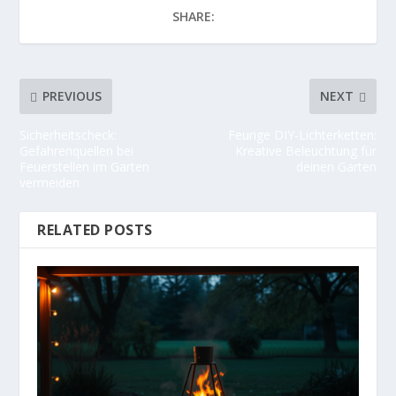
SHARE:
PREVIOUS
NEXT
Sicherheitscheck:
Feurige DIY-Lichterketten:
Gefahrenquellen bei
Kreative Beleuchtung für
Feuerstellen im Garten
deinen Garten
vermeiden
RELATED POSTS