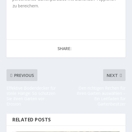
zu bereichern.
SHARE:
PREVIOUS
NEXT
Effektive Bodendecker für
Den richtigen Rechen für
steile Hänge: So schützen
Ihren Garten auswählen –
Sie Ihren Garten vor
Ein Leitfaden für
Erosion
Gartenbesitzer
RELATED POSTS