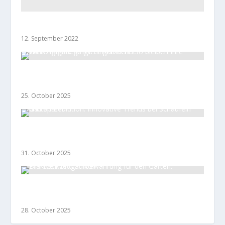
Vertikutierer
12. September 2022
Werkzeugpflege leicht gemacht: So bleiben Ihre
Gartengeräte lange einsatzbereit
25. October 2025
Gartenrevolution: Innovative Trends bei
Schaufeln und Spaten
31. October 2025
DIY Werkzeugaufbewahrung für den Garten:
Praktisch und Stilvoll
28. October 2025