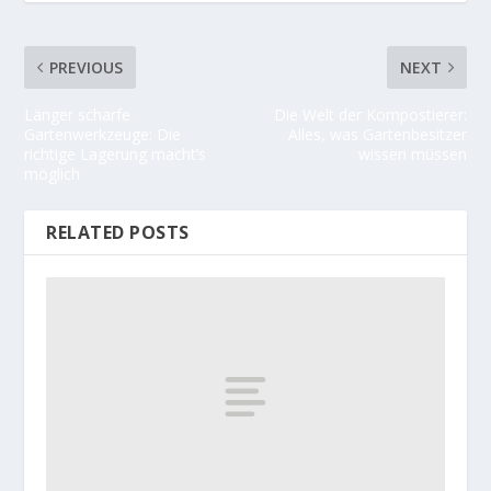
PREVIOUS
NEXT
Länger scharfe
Die Welt der Kompostierer:
Gartenwerkzeuge: Die
Alles, was Gartenbesitzer
richtige Lagerung macht’s
wissen müssen
möglich
RELATED POSTS