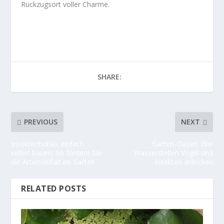
Rückzugsort voller Charme.
SHARE:
PREVIOUS
NEXT
Insektenhotels einfach
Garten-Oasen: Wie
selbst bauen: So fördern Sie
Wasserstellen Vögel und
die Artenvielfalt im Garten
Insekten anlocken
RELATED POSTS