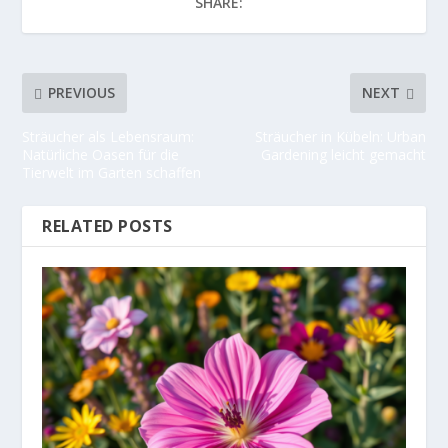
SHARE:
PREVIOUS
NEXT
Sträucher als Lebensraum:
Sträucher in Kübeln: Urban
Natürliche Oasen für die
Gardening leicht gemacht
Tierwelt im Garten schaffen
RELATED POSTS