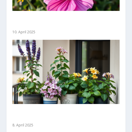
Gartenparadies: Perfekte Kombis aus Stauden
und Sträuchern
10. April 2025
Sträucher in Kübeln: Urban Gardening leicht
gemacht
8. April 2025