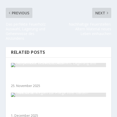
PREVIOUS
NEXT
Das perfekte Feuerholz:
Nachhaltige Feuerstellen:
Auswahl, Lagerung und
Altem Material neues
Geheimnisse des
Leben einhauchen
Anzündens
RELATED POSTS
Das perfekte Feuerholz: Auswahl, Lagerung und
Geheimnisse des Anzündens
25. November 2025
Effektive Strategien zur Pflege Ihrer Garten-
Feuerstelle
1. December 2025