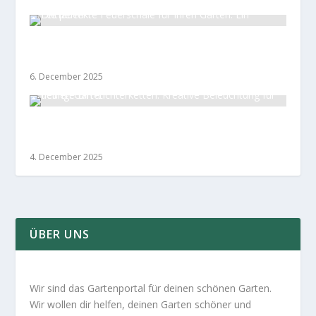
Die perfekte Feuerschale für Ihren Garten: Ein
Leitfaden
6. December 2025
Feurige DIY-Lichterketten: Kreative Beleuchtung
für deinen Garten
4. December 2025
ÜBER UNS
Wir sind das Gartenportal für deinen schönen Garten.
Wir wollen dir helfen, deinen Garten schöner und