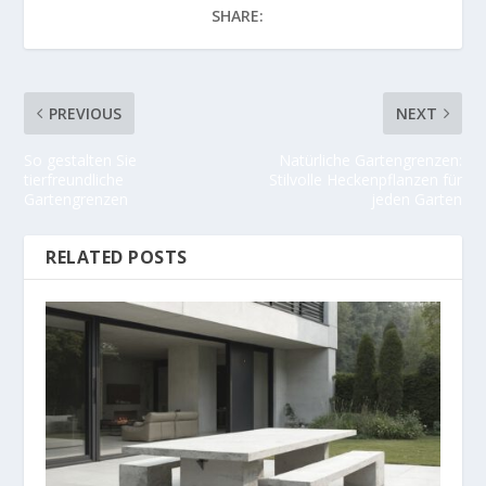
SHARE:
PREVIOUS
NEXT
So gestalten Sie
Natürliche Gartengrenzen:
tierfreundliche
Stilvolle Heckenpflanzen für
Gartengrenzen
jeden Garten
RELATED POSTS