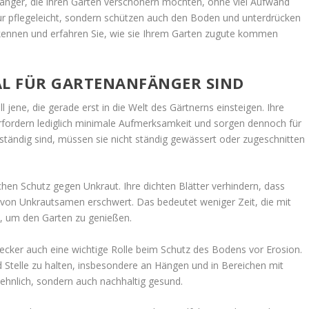
änger, die ihren Garten verschönern möchten, ohne viel Aufwand
nur pflegeleicht, sondern schützen auch den Boden und unterdrücken
r kennen und erfahren Sie, wie sie Ihrem Garten zugute kommen
L FÜR GARTENANFÄNGER SIND
 jene, die gerade erst in die Welt des Gärtnerns einsteigen. Ihre
ie erfordern lediglich minimale Aufmerksamkeit und sorgen dennoch für
ständig sind, müssen sie nicht ständig gewässert oder zugeschnitten
hen Schutz gegen Unkraut. Ihre dichten Blätter verhindern, dass
von Unkrautsamen erschwert. Das bedeutet weniger Zeit, die mit
, um den Garten zu genießen.
cker auch eine wichtige Rolle beim Schutz des Bodens vor Erosion.
 Stelle zu halten, insbesondere an Hängen und in Bereichen mit
sehnlich, sondern auch nachhaltig gesund.