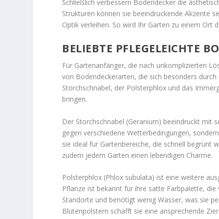
Schließlich verbessern Bodendecker die ästhetisch
Strukturen können sie beeindruckende Akzente s
Optik verleihen. So wird Ihr Garten zu einem Ort
BELIEBTE PFLEGELEICHTE 
Für Gartenanfänger, die nach unkomplizierten Lös
von Bodendeckerarten, die sich besonders durch i
Storchschnabel, der Polsterphlox und das Immergr
bringen.
Der Storchschnabel (Geranium) beeindruckt mit se
gegen verschiedene Wetterbedingungen, sondern a
sie ideal für Gartenbereiche, die schnell begrünt
zudem jedem Garten einen lebendigen Charme.
Polsterphlox (Phlox subulata) ist eine weitere a
Pflanze ist bekannt für ihre satte Farbpalette, di
Standorte und benötigt wenig Wasser, was sie per
Blütenpolstern schafft sie eine ansprechende Zie