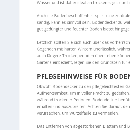
Wasser und ist daher ideal an trockene, gut durc
Auch die Bodenbeschaffenheit spielt eine zentrale
sandig, kann es sinnvoll sein, Bodendecker zu wä
gut gedüngter und feuchter Boden bietet hingeg
Letztlich sollten Sie sich auch über das vorherrs
Gegenden mit harten Wintern unerlässlich, währe
auch längere Trockenperioden überstehen können.
Gartens einbezieht, legen Sie den Grundstein für 
PFLEGEHINWEISE FÜR BODE
Obwohl Bodendecker zu den pflegeleichtesten Gar
Aufmerksamkeit, um in voller Pracht zu gedeihen
während trockener Perioden. Bodendecker benöti
erhalten und auszubreiten. Achten Sie darauf, d
verursachen, um Wurzelfäule zu vermeiden.
Das Entfernen von abgestorbenen Blättern und Bl