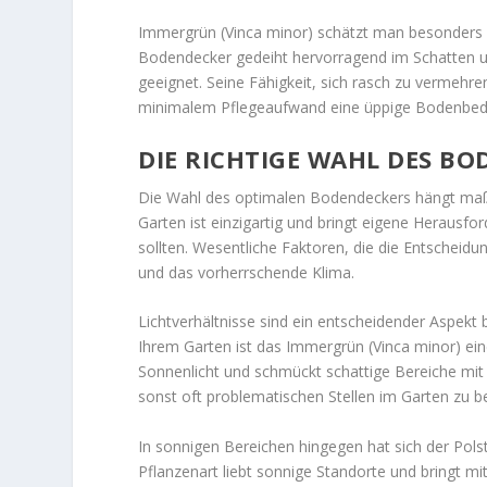
Immergrün (Vinca minor) schätzt man besonders 
Bodendecker gedeiht hervorragend im Schatten un
geeignet. Seine Fähigkeit, sich rasch zu vermehr
minimalem Pflegeaufwand eine üppige Bodenbede
DIE RICHTIGE WAHL DES B
Die Wahl des optimalen Bodendeckers hängt maßg
Garten ist einzigartig und bringt eigene Herausfo
sollten. Wesentliche Faktoren, die die Entscheidu
und das vorherrschende Klima.
Lichtverhältnisse sind ein entscheidender Aspekt 
Ihrem Garten ist das Immergrün (Vinca minor) ei
Sonnenlicht und schmückt schattige Bereiche mit 
sonst oft problematischen Stellen im Garten zu b
In sonnigen Bereichen hingegen hat sich der Polst
Pflanzenart liebt sonnige Standorte und bringt m