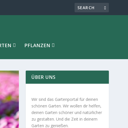
RTEN
PFLANZEN
ÜBER UNS
Wir sind das Gartenportal für deinen
schönen Garten. Wir wollen dir helfen,
deinen Garten schöner und natürlicher
zu gestalten. Und die Zeit in deinem
Garten zu genießen.