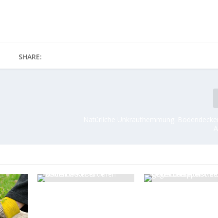
SHARE:
Natürliche Unkrauthemmung: Bodendecker
A
Schnell wachsende
Bodendecker als
Bodendecker für Ihren
Unkrautstopper:
Garten
Natürlich gegen