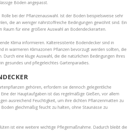
hlässige Böden angepasst.
 Rolle bei der Pflanzenauswahl. Ist der Boden beispielsweise sehr
hlen, die an weniger nährstoffreiche Bedingungen gewöhnt sind. Ein
en Raum für eine größere Auswahl an Bodendeckerarten.
chende Klima informieren. Kälteresistente Bodendecker sind in
nd in wärmeren Klimazonen Pflanzen bevorzugt werden sollten, die
 Durch eine kluge Auswahl, die die natürlichen Bedingungen Ihres
ein gesundes und pflegeleichtes Gartenparadies.
NDECKER
tenpflanzen gehören, erfordern sie dennoch gelegentliche
. Eine der Hauptaufgaben ist das regelmäßige Gießen, vor allem
gen ausreichend Feuchtigkeit, um ihre dichten Pflanzenmatten zu
en Boden gleichmäßig feucht zu halten, ohne Staunässe zu
üten ist eine weitere wichtige Pflegemaßnahme. Dadurch bleibt die