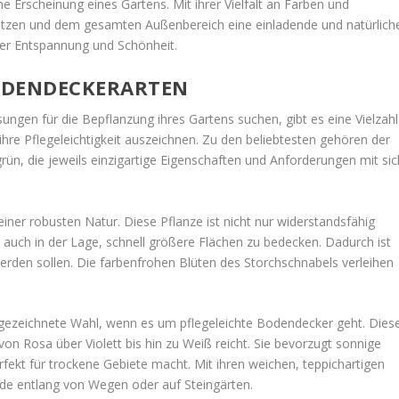
e Erscheinung eines Gartens. Mit ihrer Vielfalt an Farben und
etzen und dem gesamten Außenbereich eine einladende und natürlich
 der Entspannung und Schönheit.
BODENDECKERARTEN
ungen für die Bepflanzung ihres Gartens suchen, gibt es eine Vielzahl
hre Pflegeleichtigkeit auszeichnen. Zu den beliebtesten gehören der
ün, die jeweils einzigartige Eigenschaften und Anforderungen mit sic
iner robusten Natur. Diese Pflanze ist nicht nur widerstandsfähig
uch in der Lage, schnell größere Flächen zu bedecken. Dadurch ist
 werden sollen. Die farbenfrohen Blüten des Storchschnabels verleihen
usgezeichnete Wahl, wenn es um pflegeleichte Bodendecker geht. Dies
e von Rosa über Violett bis hin zu Weiß reicht. Sie bevorzugt sonnige
fekt für trockene Gebiete macht. Mit ihren weichen, teppichartigen
rde entlang von Wegen oder auf Steingärten.