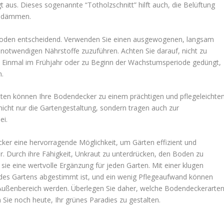
t aus. Dieses sogenannte “Totholzschnitt” hilft auch, die Belüftung
zudämmen.
ioden entscheidend. Verwenden Sie einen ausgewogenen, langsam
otwendigen Nährstoffe zuzuführen. Achten Sie darauf, nicht zu
. Einmal im Frühjahr oder zu Beginn der Wachstumsperiode gedüngt,
n.
itten können Ihre Bodendecker zu einem prächtigen und pflegeleichte
nicht nur die Gartengestaltung, sondern tragen auch zur
ei.
er eine hervorragende Möglichkeit, um Gärten effizient und
. Durch ihre Fähigkeit, Unkraut zu unterdrücken, den Boden zu
sie eine wertvolle Ergänzung für jeden Garten. Mit einer klugen
 des Gartens abgestimmt ist, und ein wenig Pflegeaufwand können
 Außenbereich werden. Überlegen Sie daher, welche Bodendeckerarte
Sie noch heute, Ihr grünes Paradies zu gestalten.