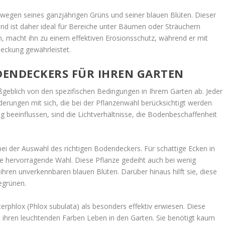
wegen seines ganzjährigen Grüns und seiner blauen Blüten. Dieser
d ist daher ideal für Bereiche unter Bäumen oder Sträuchern
en, macht ihn zu einem effektiven Erosionsschutz, während er mit
ckung gewährleistet.
ODENDECKERS FÜR IHREN GARTEN
eblich von den spezifischen Bedingungen in Ihrem Garten ab. Jeder
rderungen mit sich, die bei der Pflanzenwahl berücksichtigt werden
ng beeinflussen, sind die Lichtverhältnisse, die Bodenbeschaffenheit
bei der Auswahl des richtigen Bodendeckers. Für schattige Ecken in
ne hervorragende Wahl. Diese Pflanze gedeiht auch bei wenig
ihren unverkennbaren blauen Blüten. Darüber hinaus hilft sie, diese
egrünen.
erphlox (Phlox subulata) als besonders effektiv erwiesen. Diese
it ihren leuchtenden Farben Leben in den Garten. Sie benötigt kaum