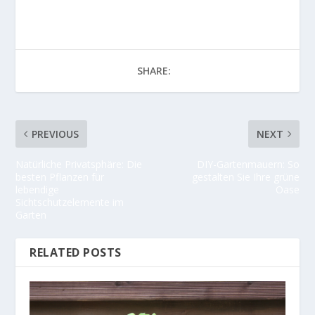
SHARE:
PREVIOUS
NEXT
Natürliche Privatsphäre: Die
DIY-Gartenmauern: So
besten Pflanzen für
gestalten Sie Ihre grüne
lebendige
Oase
Sichtschutzelemente im
Garten
RELATED POSTS