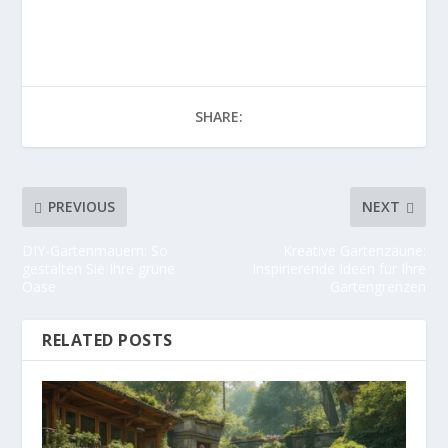
SHARE:
PREVIOUS
NEXT
DIY-Gartenmauern: So
Kreative Gartenzäune:
gestalten Sie Ihre grüne
Inspirierende Ideen für Ihre
Oase
Gartengrenzen
RELATED POSTS