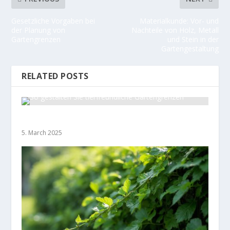
Gesetzliche Vorgaben bei
Materialkunde: Vor- und
der Planung von
Nachteile von Holz, Metall
Gartengrenzen
und Stein in der
Gartengestaltung
RELATED POSTS
So gestalten Sie tierfreundliche Gartengrenzen
5. March 2025