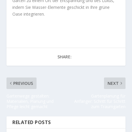
Garten zu einem Ort der Entspannung und des Luxus,
indem Sie Wasser-Elemente geschickt in Ihre grüne
Oase integrieren.
SHARE:
PREVIOUS
NEXT
Gartenwege gestalten:
Gartenplanung für
Materialien, Planung und
Anfänger: Schritt für Schritt
Pflege leicht gemacht
zum Traumgarten
RELATED POSTS