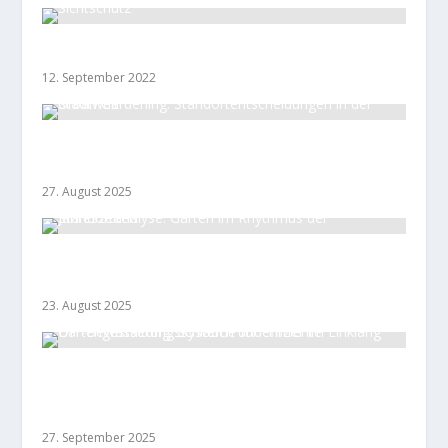
Sichtschutz
12. September 2022
Urban Gardening: Standortentscheidungen in
der Stadtwelt
27. August 2025
Standortanalyse: Garten im Rhythmus der
Jahreszeiten
23. August 2025
DIY-Bewässerungssysteme für effiziente
Gartengestaltung: Schlauch und Timer im
Einklang
27. September 2025