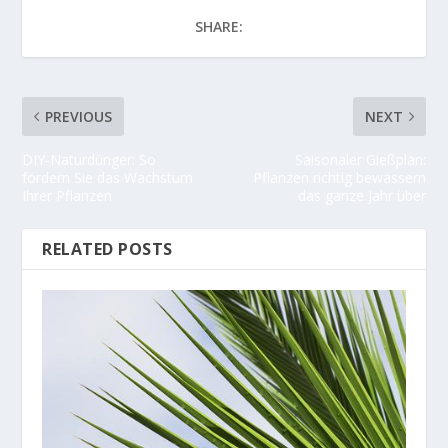
SHARE:
PREVIOUS
NEXT
DIY-Naturdünger: So
Saisonaler Gießplan:
fördern Sie das Wachstum
Pflanzen richtig bewässern
Ihrer Pflanzen
das ganze Jahr über
RELATED POSTS